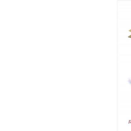
IN DEN WARENKORB
/
DETAILS
R