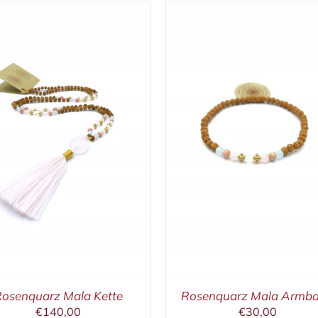
IN DEN WARENKORB
IN DEN WARENKORB
/
DETAILS
DETAILS
osenquarz Mala Kette
Rosenquarz Mala Armb
€
140,00
€
30,00