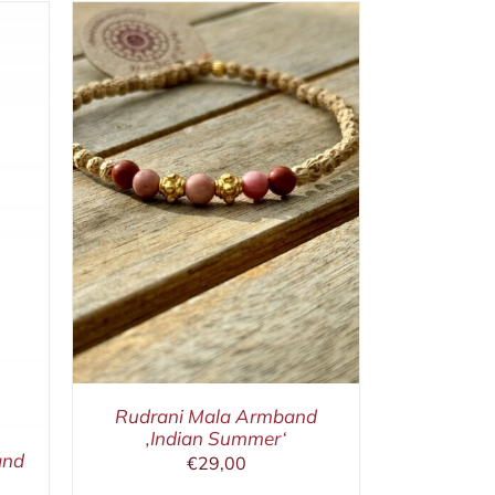
/
Rudrani Mala Armband
‚Indian Summer‘
and
€
29,00