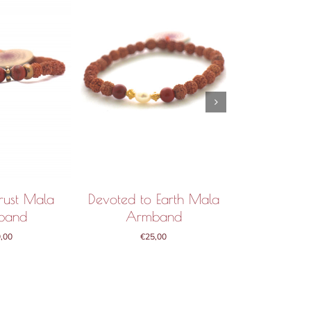
rust Mala
Devoted to Earth Mala
Spiritual G
band
Armband
Arm
,00
€
25,00
€
29