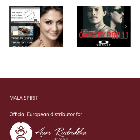
Lee Wilson
z
Kelly Slater
Oakley
MALA SPIRIT
Official European distributor for