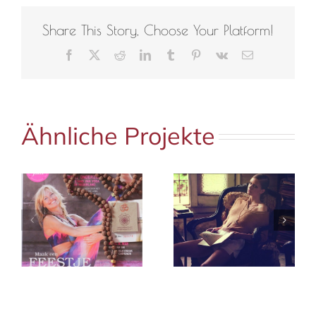
Share This Story, Choose Your Platform!
Facebook
X
Reddit
LinkedIn
Tumblr
Pinterest
Vk
E-
Mail
Ähnliche Projekte
Marie Claire
e
Marie Claire
Italy | Mala
Italien
Spirit