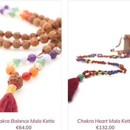
IN DEN WARENKORB
/
IN DEN WARENKORB
DETAILS
DETAILS
akra Balance Mala Kette
Chakra Heart Mala Ket
€
64,00
€
132,00