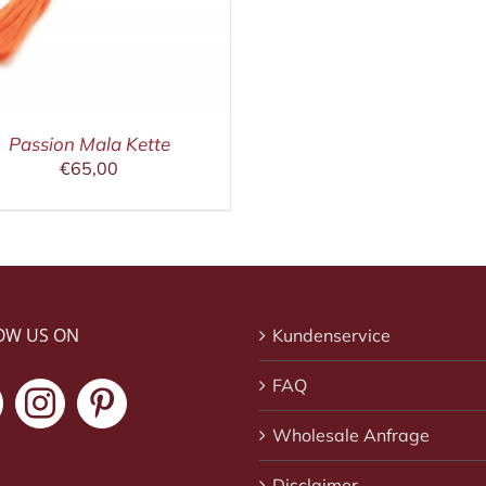
Passion Mala Kette
€
65,00
OW US ON
Kundenservice
FAQ
Wholesale Anfrage
Disclaimer