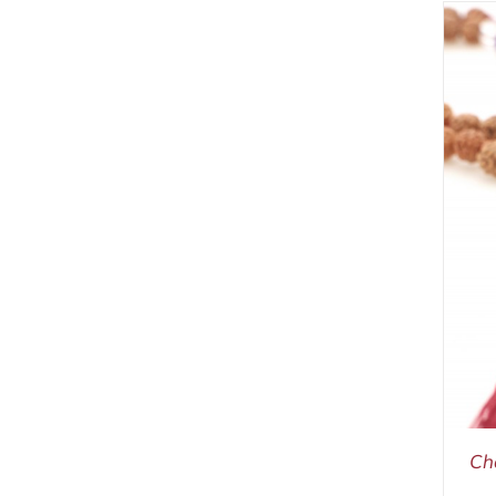
IN DEN WARENKORB
/
DETAILS
Ch