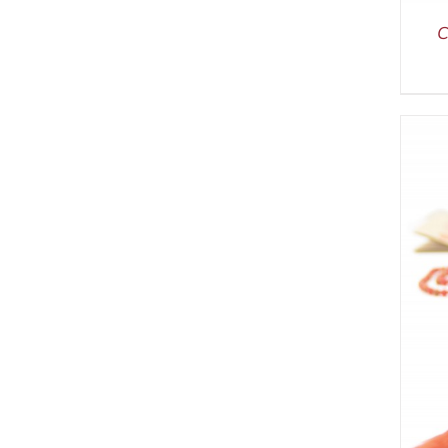
C
IN DEN WARENKORB
/
DETAILS