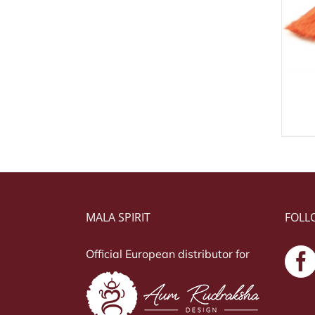
MALA SPIRIT
FOLL
Official European distributor for