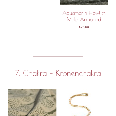
Aquamarin Howlith
M
Mala Armband
€
26,00
7. Chakra – Kronenchakra