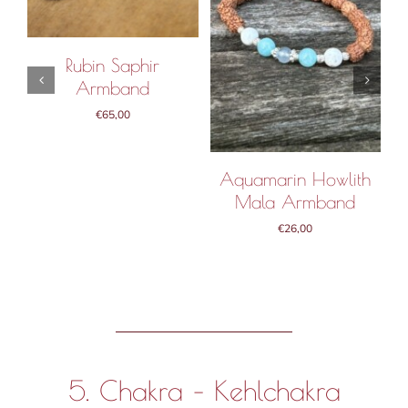
IN DEN WARENKORB
IN DEN WARENKORB
/
DETAILS
/
DETAILS
Rubin Saphir
Armband
€
65,00
R
Aquamarin Howlith
Mala Armband
€
26,00
5. Chakra – Kehlchakra