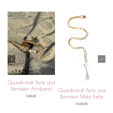
B
IN DEN WARENKORB
IN DEN WARENKORB
/
DETAILS
/
DETAILS
Quarzkristall Perle und
M
Bernstein Armband
Quarzkristall Perle und
Bernstein Mala Kette
€
29,00
€
108,00