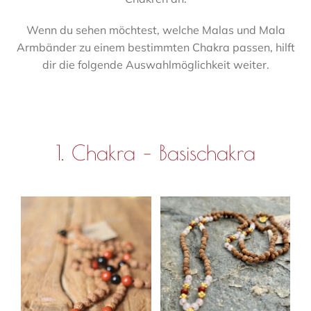
Wenn du sehen möchtest, welche Malas und Mala
Armbänder zu einem bestimmten Chakra passen, hilft
dir die folgende Auswahlmöglichkeit weiter.
1. Chakra – Basischakra
IN DEN WARENKORB
IN DEN WARENKORB
/
DETAILS
/
DETAILS
B