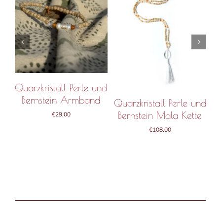
B
IN DEN WARENKORB
IN DEN WARENKORB
/
DETAILS
/
DETAILS
Quarzkristall Perle und
Bernstein Armband
Quarzkristall Perle und
Bernstein Mala Kette
€
29,00
€
108,00